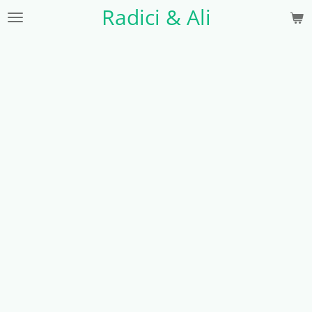
Radici & Ali
Vai
al
contenuto
principale